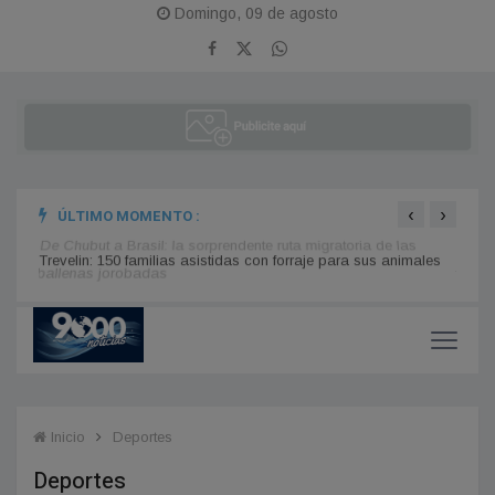
Domingo, 09 de agosto
‹
›
ÚLTIMO MOMENTO :
ales
De Chubut a Brasil: la sorprendente ruta migratoria de las
Green
ballenas jorobadas
fuego 
Inicio
Deportes
Deportes