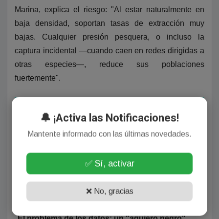
Marina, explica el riesgo: "Al estar naturalmente en
baja densidad, soportan tasas de extracción muy
bajas. Cualquier presión pesquera, o incluso la
captura incidental —cuando caen en redes dirigidas a
otras especies—, reduce sus poblaciones
fuertemente".
🔔 ¡Activa las Notificaciones!
Mantente informado con las últimas novedades.
✅ Sí, activar
❌ No, gracias
El problema de los datos: un "agujero negro"